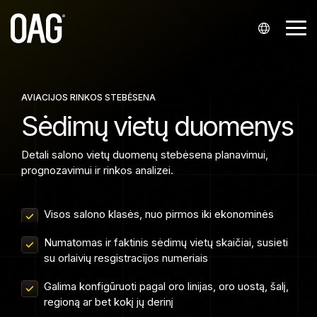
Eiti
į
Me
pagrindinį
turinį.
Kalbos
Duomenų
Duomenų
Pagalba
Partnerystė
Įmonė
Analitika
Susisiekite
Sektoriai
rinkiniai
tiekimas
su mumis
Anglų (
Paskyra
Integratoriai ir perpardavėjai
Apie mus
Skrydžių tvarkaraščių analitika
Oro linijos
AVIACIJOS RINKOS STEBĖSENA
Tvarkaraščiai
API
Pardavimų skyrius
Sėdimų vietų duomenys
English
Žinių centras
Oro linijų partneriai
Mūsų padaliniai
Skrydžių tarifų analitika
Oro uostai
Pranešimai
Skrydžio statusas
Klientų aptarnavimas
)
Detali salono vietų duomenų stebėsena planavimui,
Startuoliai
Klientų aptarnavimas
Renginiai
Keleivių užsakymų analitika
Oro uostų paslaugų teikėjai
prognozavimui ir rinkos analizei.
Portugalų (
Snowflake
Lėktuvo bilietų kainos
Žiniasklaidos užklausos
Infare klientų portalas
Karjera
Finansai
Português
Istoriniai duomenys
Visos salono klasės, nuo pirmos iki ekonominės
)
Kelionių technologijos
Numatomas ir faktinis sėdimų vietų skaičiai, susieti
Vietos
Kinų (
su orlaivių resgistracijos numeriais
Minimali persėdimų trukmė
中文
Galima konfigūruoti pagal oro linijas, oro uostą, šalį,
regioną ar bet kokį jų derinį
)
Pagrindiniai duomenys