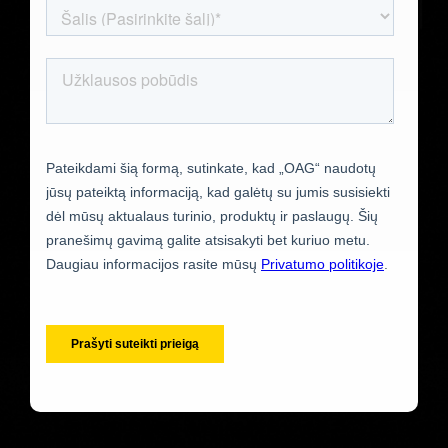
)
Vokiečių (
Deutsch
)
Prancūzų (
Français
)
Arabų (
العربية
)