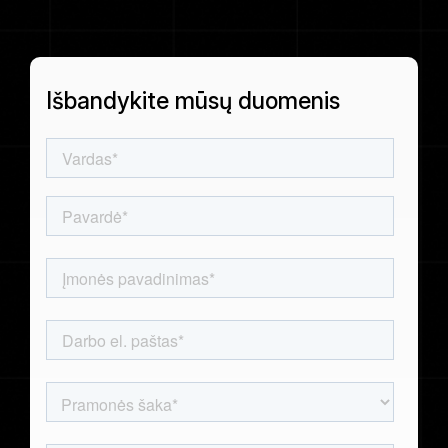
Ispanų (
Keleivių užsakymų duomenys
Español
Skrydžių jungtys
Išbandykite mūsų duomenis
)
Peržiūrėti visus duomenų rinkinius
Japonų (
日本語
)
Korėjiečių (
한국어
)
Lenkų (
Polski