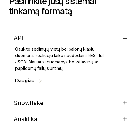
Pasirinkite jūsų sistemai
tinkamą formatą
API
Gaukite sėdimųjų vietų bei salonų klasių
duomenis realiuoju laiku naudodami RESTful
JSON. Naujausi duomenys be vėlavimų ar
papildomų failų siuntimų.
Daugiau
Snowflake
Analitika