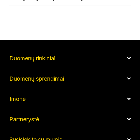
Duomenų rinkiniai
Duomenų sprendimai
Įmonė
Partnerystė
Susisiekite su mumis