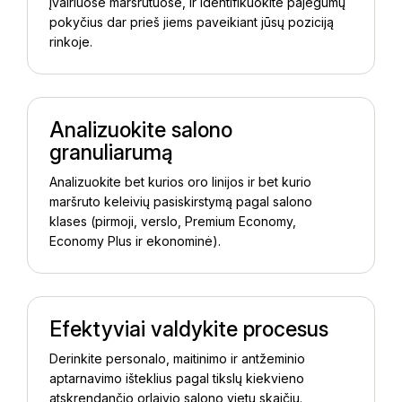
įvairiuose maršrutuose, ir identifikuokite pajėgumų
pokyčius dar prieš jiems paveikiant jūsų poziciją
rinkoje.
Analizuokite salono
granuliarumą
Analizuokite bet kurios oro linijos ir bet kurio
maršruto keleivių pasiskirstymą pagal salono
klases (pirmoji, verslo, Premium Economy,
Economy Plus ir ekonominė).
Efektyviai valdykite procesus
Derinkite personalo, maitinimo ir antžeminio
aptarnavimo išteklius pagal tikslų kiekvieno
atskrendančio orlaivio salono vietų skaičių.