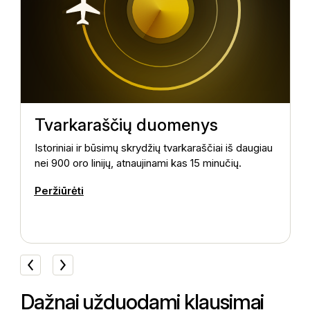
Tvarkaraščių duomenys
Istoriniai ir būsimų skrydžių tvarkaraščiai iš daugiau
P
o
nei 900 oro linijų, atnaujinami kas 15 minučių.
t
m
Peržiūrėti
s
P
Dažnai užduodami klausimai