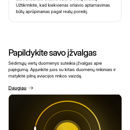
Užtikrinkite, kad kiekvienas orlaivio aptarnavimas
būtų aprūpinamas pagal realų poreikį.
Papildykite savo įžvalgas
Sėdimųjų vietų duomenys suteikia įžvalgas apie
pajėgumą. Apjunkite juos su kitais duomenų rinkiniais ir
matykite pilną aviacijos rinkos vaizdą.
Daugiau