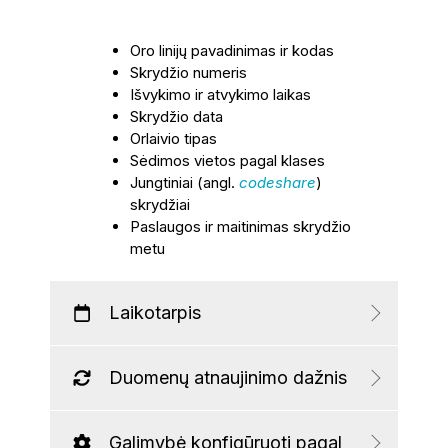
Oro linijų pavadinimas ir kodas
Skrydžio numeris
Išvykimo ir atvykimo laikas
Skrydžio data
Orlaivio tipas
Sėdimos vietos pagal klases
Jungtiniai (angl.
codeshare
)
skrydžiai
Paslaugos ir maitinimas skrydžio
metu
Laikotarpis
Duomenų atnaujinimo dažnis
Galimybė konfigūruoti pagal