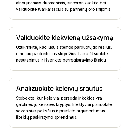
atnaujinamais duomenimis, sinchronizuokite bei
validuokite tvarkaraščius su partnerių oro linijomis.
Validuokite kiekvieną užsakymą
Užtikrinkite, kad jūsų sistemos parduotų tik realius,
o ne jau pasikeitusius skrydžius. Laiku fiksuokite
nesutapimus ir išvenkite perregistravimo išlaidų.
Analizuokite keleivių srautus
Stebėkite, kur keleiviai persėda ir kokios yra
galutinės jų kelionės kryptys. Efektyviai planuokite
sezoninius pokyčius ir priimkite argumentuotus
išteklių paskirstymo sprendimus.