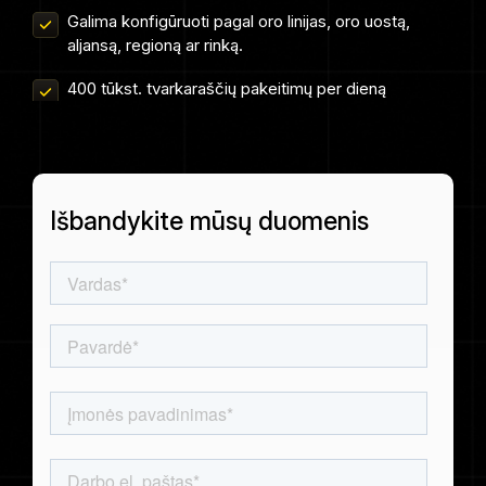
Galima konfigūruoti pagal oro linijas, oro uostą,
Ispanų (
aljansą, regioną ar rinką.
Keleivių užsakymų duomenys
Español
400 tūkst. tvarkaraščių pakeitimų per dieną
Skrydžių jungtys
)
Peržiūrėti visus duomenų rinkinius
Japonų (
日本語
Išbandykite mūsų duomenis
)
Korėjiečių (
한국어
)
Lenkų (
Polski