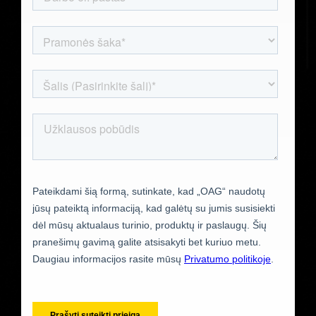
)
Vokiečių (
Deutsch
)
Prancūzų (
Français
)
Arabų (
العربية
)