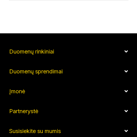
Duomenų rinkiniai
Duomenų sprendimai
Įmonė
Partnerystė
Susisiekite su mumis