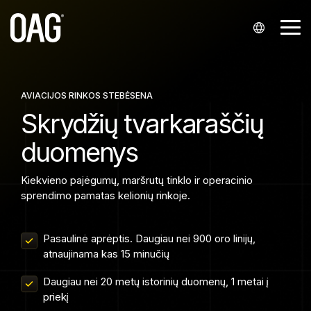
Eiti
į
Me
pagrindinį
turinį.
Kalbos
Duomenų
Duomenų
Pagalba
Partnerystė
Įmonė
Analitika
Susisiekite
Sektoriai
rinkiniai
tiekimas
su mumis
Anglų (
Paskyra
Integratoriai ir perpardavėjai
Apie mus
Skrydžių tvarkaraščių analitika
Oro linijos
AVIACIJOS RINKOS STEBĖSENA
Tvarkaraščiai
API
Pardavimų skyrius
Skrydžių tvarkaraščių
English
Žinių centras
Oro linijų partneriai
Mūsų padaliniai
Skrydžių tarifų analitika
Oro uostai
duomenys
Pranešimai
Skrydžio statusas
Klientų aptarnavimas
)
Startuoliai
Klientų aptarnavimas
Renginiai
Keleivių užsakymų analitika
Oro uostų paslaugų teikėjai
Portugalų (
Snowflake
Lėktuvo bilietų kainos
Žiniasklaidos užklausos
Kiekvieno pajėgumų, maršrutų tinklo ir operacinio
Infare klientų portalas
Karjera
Finansai
sprendimo pamatas kelionių rinkoje.
Português
Istoriniai duomenys
)
Kelionių technologijos
Pasaulinė aprėptis. Daugiau nei 900 oro linijų,
Vietos
Kinų (
atnaujinama kas 15 minučių
Minimali persėdimų trukmė
中文
Daugiau nei 20 metų istorinių duomenų, 1 metai į
priekį
)
Pagrindiniai duomenys