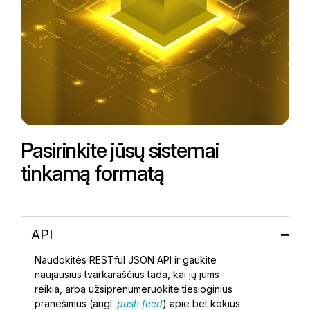
Pasirinkite jūsų sistemai
tinkamą formatą
API
Naudokitės RESTful JSON API ir gaukite
naujausius tvarkaraščius tada, kai jų jums
reikia, arba užsiprenumeruokite tiesioginius
pranešimus (angl.
push feed
) apie bet kokius