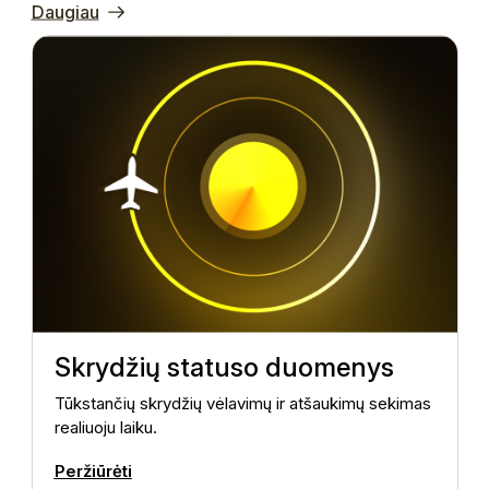
Daugiau
Skrydžių statuso duomenys
Tūkstančių skrydžių vėlavimų ir atšaukimų sekimas
S
realiuoju laiku.
l
k
Peržiūrėti